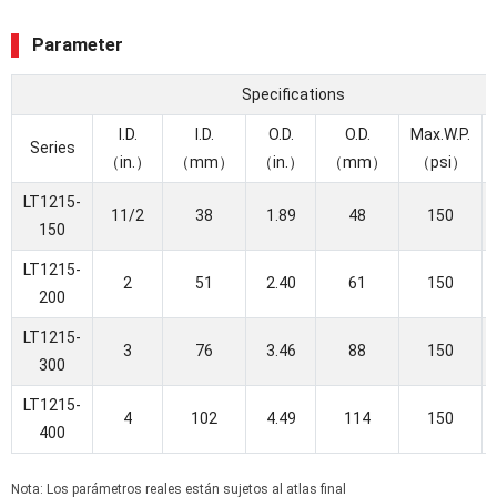
Parameter
Specifications
I.D.
I.D.
O.D.
O.D.
Max.W.P.
Series
（in.）
（mm）
（in.）
（mm）
（psi）
LT1215-
11/2
38
1.89
48
150
150
LT1215-
2
51
2.40
61
150
200
LT1215-
3
76
3.46
88
150
300
LT1215-
4
102
4.49
114
150
400
Nota: Los parámetros reales están sujetos al atlas final