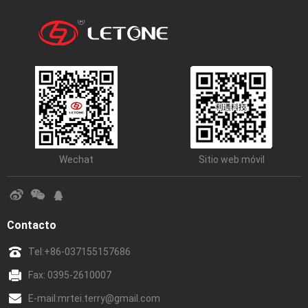
Wechat
Sitio web móvil
Contacto
Tel:
+86-037155157686
Fax: 0395-2610007
E-mail:
mrtei.terry@gmail.com