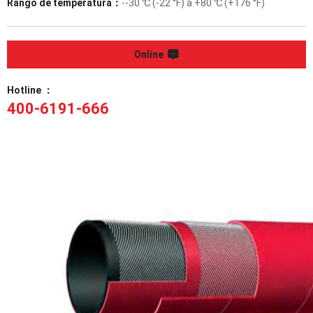
Rango de temperatura：
--30 ℃ (-22 °F) a +80 ℃ (+176 °F)
Online
Hotline ：
400-6191-666