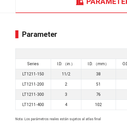
PARAMETE
Parameter
Series
I.D. （in.）
I.D. （mm）
O.
LT1211-150
11/2
38
LT1211-200
2
51
LT1211-300
3
76
LT1211-400
4
102
Nota: Los parámetros reales están sujetos al atlas final