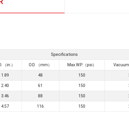
R
Specifications
D. （in.）
O.D. （mm）
Max.W.P.（psi）
Vacuum
1.89
48
150
2.40
61
150
3.46
88
150
4.57
116
150