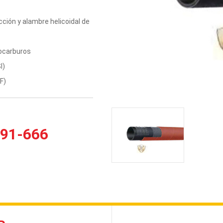
cción y alambre helicoidal de
rocarburos
I)
F)
91-666