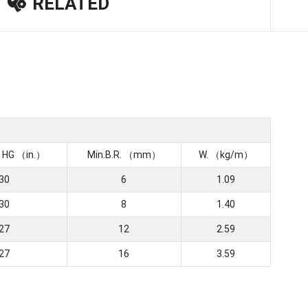
RELATED
 HG （in.）
Min.B.R. （mm）
W. （kg/m）
30
6
1.09
30
8
1.40
27
12
2.59
27
16
3.59