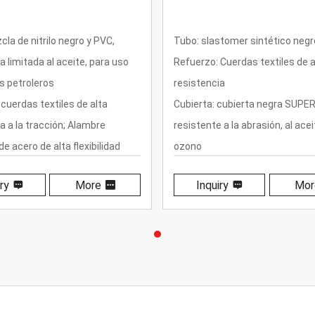
stomer sintético negro
Tubo: elastómero sintético ne
 Cuerdas textiles de alta
Refuerzo: Cuerdas textiles de 
ia
resistencia
 cubierta negra SUPERTUFF
Cubierta: elastómero sintético
 a la abrasión, al aceite y al
resistente a la abrasión, al acei
ozono
e trabajo: Presión constante-27
Presión de trabajo: Presión co
iry
More
Inquiry
Mo
si)
-27Bar (400PSI)
temperatura:--30 ℃ (-22 °F) a
Rango de temperatura:--30 ℃ (-
76 °F)
+80 ℃ (+176 °F)