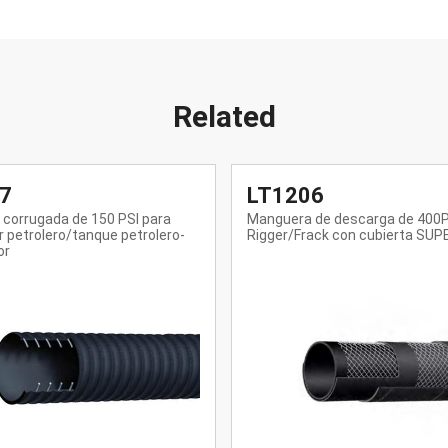
Related
06
LT1205
de descarga de 400PSI Oil
Manguera de descarga de 400 P
rack con cubierta SUPERTUFF
Rigger/ Frac