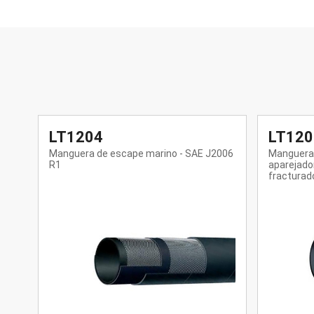
LT1207
LT12
2006
Manguera corrugada de 150 PSI para
Manguera 
aparejador petrolero/tanque petrolero-
Rigger/F
fracturador