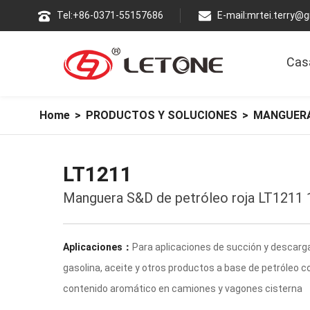
Tel:+86-0371-55157686
E-mail:
mrtei.terry@
Cas
Home
>
PRODUCTOS Y SOLUCIONES
>
MANGUERA
LT1211
Manguera S&D de petróleo roja LT1211
Aplicaciones：
Para aplicaciones de succión y descarg
gasolina, aceite y otros productos a base de petróleo c
contenido aromático en camiones y vagones cisterna